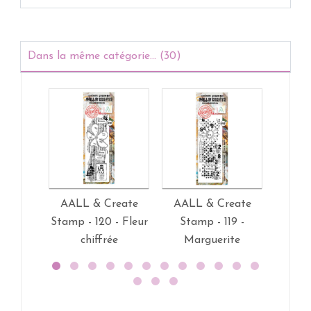
Dans la même catégorie... (30)
AALL & Create
AALL & Create
AALL
Stamp - 120 - Fleur
Stamp - 119 -
Stamp 
chiffrée
Marguerite