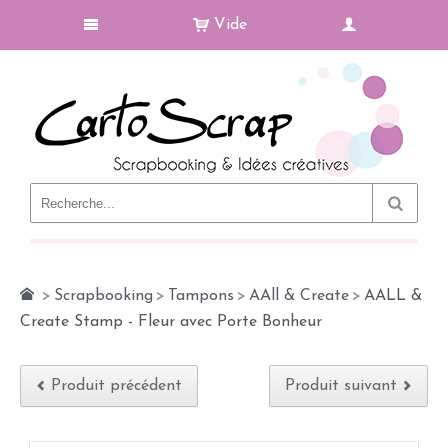
Vide
Le Blog
>
Scrapbooking
>
Tampons
>
AAll & Create
>
AALL &
Create Stamp - Fleur avec Porte Bonheur
Produit précédent
Produit suivant