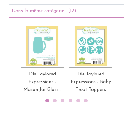
Dans la même catégorie... (12)
Die Taylored
Die Taylored
Die
Expressions -
Expressions - Baby
Exp
Mason Jar Glass...
Treat Toppers
You