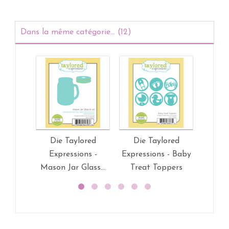
Dans la même catégorie... (12)
Die Taylored
Die Taylored
Die
Expressions -
Expressions - Baby
Exp
Mason Jar Glass...
Treat Toppers
You