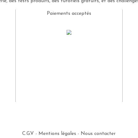
rie, des tests produits, des tutoriels gratuits, et des challeng
Paiements acceptés
C.G.V
-
Mentions légales
-
Nous contacter