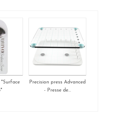
 "Surface
Precision press Advanced
Bow Loom - Outil
"
- Presse de...
noeud