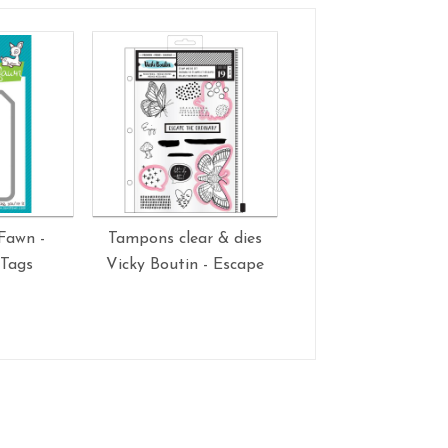
Fawn -
Tampons clear & dies
Matrice de décou
 Tags
Vicky Boutin - Escape
Cabanes - Mes P'tit