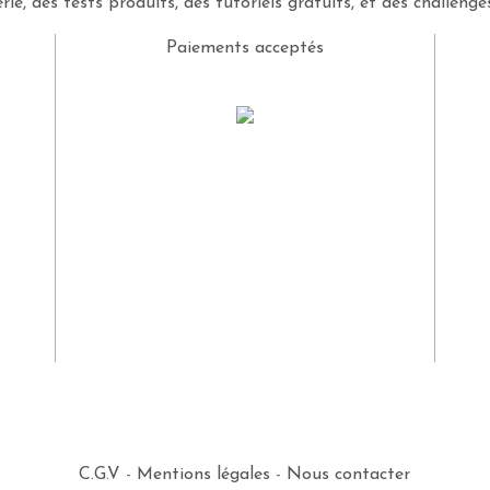
rie, des tests produits, des tutoriels gratuits, et des challeng
Paiements acceptés
C.G.V
-
Mentions légales
-
Nous contacter