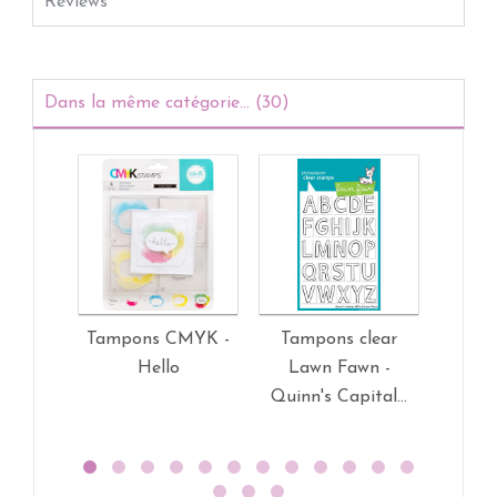
Reviews
Dans la même catégorie... (30)
Tampons CMYK -
Tampons clear
Tampo
Hello
Lawn Fawn -
L
Quinn's Capital...