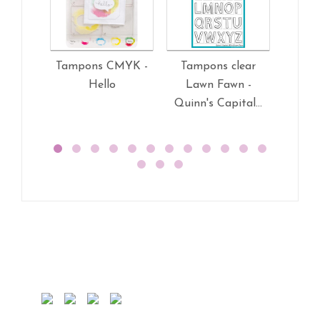
Tampons CMYK -
Tampons clear
Tampo
Hello
Lawn Fawn -
L
Quinn's Capital...