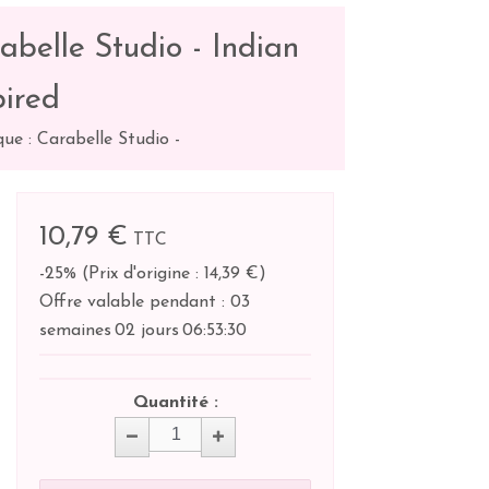
belle Studio - Indian
pired
ue : Carabelle Studio
-
10,79 €
TTC
-25%
(
Prix d'origine : 14,39 €
)
Offre valable pendant :
03
semaines
02 jours
06:
53:
29
Quantité :