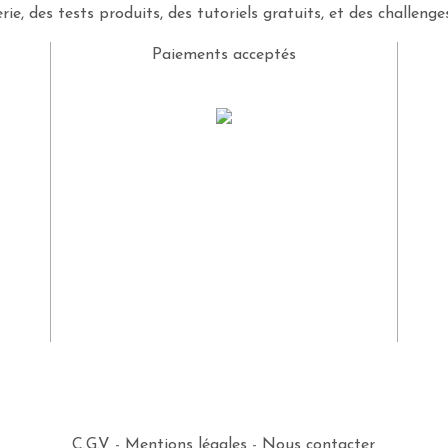
rie, des tests produits, des tutoriels gratuits, et des challeng
Paiements acceptés
C.G.V
-
Mentions légales
-
Nous contacter