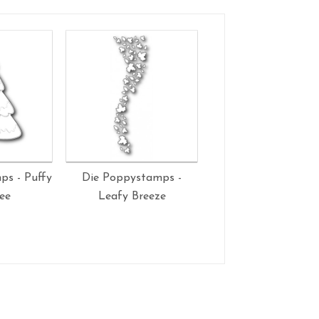
ps - Puffy
Die Poppystamps -
Die Poppystamps
ee
Leafy Breeze
Winter Pine