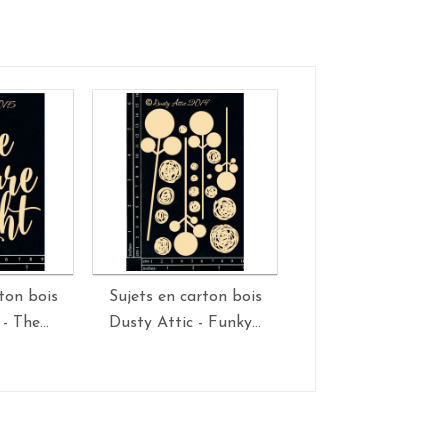
ton bois
Sujets en carton bois
Sujets en carton b
- The...
Dusty Attic - Funky...
Dusty Attic - Word