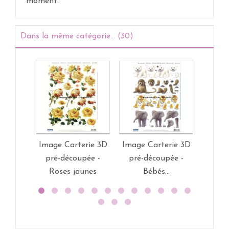
moment.
Dans la même catégorie... (30)
Image Carterie 3D
Image Carterie 3D
Image
pré-découpée -
pré-découpée -
- Myl
Roses jaunes
Bébés...