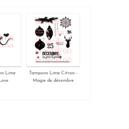
on Lime
Tampons Lime Citron -
Tampon Lime Citro
Love
Magie de décembre
Nuit d'hiver (floco