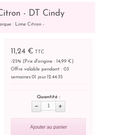
itron - DT Cindy
rque : Lime Citron
-
11,24 €
TTC
-25%
(
Prix d'origine : 14,99 €
)
Offre valable pendant :
03
semaines
01 jour
12:
44:
34
Quantité :
Ajouter au panier