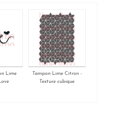
on Lime
Tampon Lime Citron -
Tampons Lime Citr
Love
Texture cubique
Magie de décemb