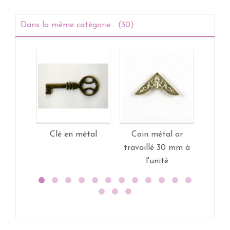
Dans la même catégorie... (30)
Clé en métal
Coin métal or
Coin m
travaillé 30 mm à
art d
l'unité