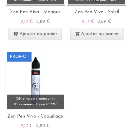
Zen Pen Viva - Mangue
Zen Pen Viva - Soleil
2,17 €
2,89 €
2,17 €
2,89 €
Ajouter au panier
Ajouter au panier
PROMO !
Offre valable pendant :
03 semaines
01 jour
17:
18:
27
Zen Pen Viva - Coquillage
2,17 €
2,89 €