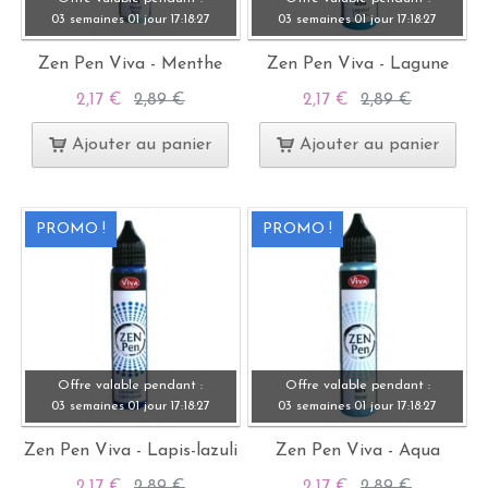
03 semaines
01 jour
17:
18:
27
03 semaines
01 jour
17:
18:
27
Zen Pen Viva - Menthe
Zen Pen Viva - Lagune
2,17 €
2,89 €
2,17 €
2,89 €
Ajouter au panier
Ajouter au panier
PROMO !
PROMO !
Offre valable pendant :
Offre valable pendant :
03 semaines
01 jour
17:
18:
27
03 semaines
01 jour
17:
18:
27
Zen Pen Viva - Lapis-lazuli
Zen Pen Viva - Aqua
2,17 €
2,89 €
2,17 €
2,89 €