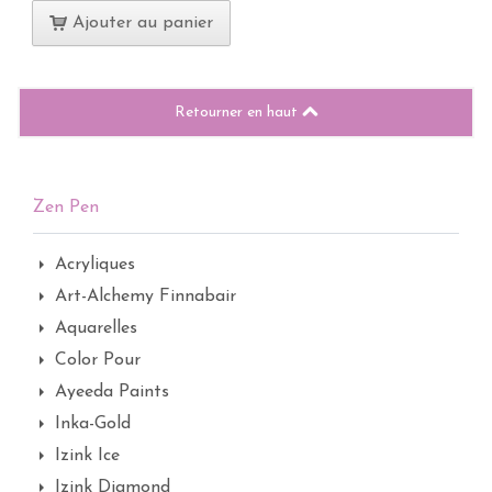
Ajouter au panier
Retourner en haut
Zen Pen
Acryliques
Art-Alchemy Finnabair
Aquarelles
Color Pour
Ayeeda Paints
Inka-Gold
Izink Ice
Izink Diamond