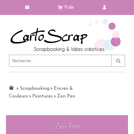
Vide
Le Blog
>
Scrapbooking
>
Encres &
Couleurs
>
Peintures
>
Zen Pen
Zen Pen