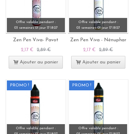
Offre valable pendant :
Offre valable pendant :
03 semaines
01 jour
17:
18:
27
03 semaines
01 jour
17:
18:
27
Zen Pen Viva- Pavot
Zen Pen Viva - Nénuphar
2,17 €
2,89 €
2,17 €
2,89 €
Ajouter au panier
Ajouter au panier
PROMO !
PROMO !
Offre valable pendant :
Offre valable pendant :
03 semaines
01 jour
17:
18:
27
03 semaines
01 jour
17:
18:
27