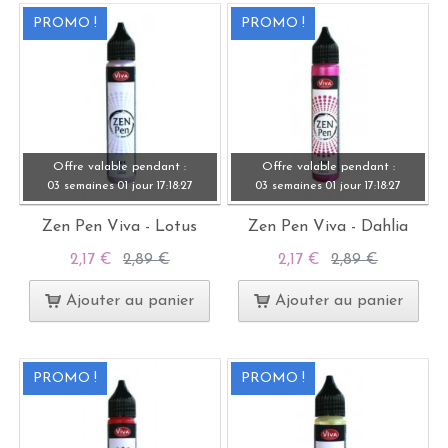
PROMO !
PROMO !
Offre valable pendant :
Offre valable pendant :
03 semaines
01 jour
17:
18:
27
03 semaines
01 jour
17:
18:
27
Zen Pen Viva - Lotus
Zen Pen Viva - Dahlia
2,17 €
2,89 €
2,17 €
2,89 €
Ajouter au panier
Ajouter au panier
PROMO !
PROMO !