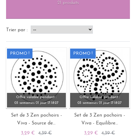
21 produits
Trier par :
PROMO !
PROMO !
Offre valable pendant :
Offre valable pendant :
03 semaines
01 jour
17:
18:
27
03 semaines
01 jour
17:
18:
27
Set de 3 Zen pochoirs -
Set de 3 Zen pochoirs -
Viva - Source de...
Viva - Equilibre...
3,29 €
4,39 €
3,29 €
4,39 €