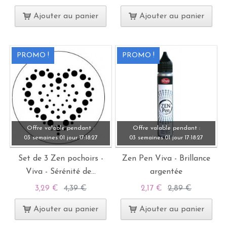
Ajouter au panier
Ajouter au panier
PROMO !
PROMO !
Offre valable pendant :
Offre valable pendant :
03 semaines
01 jour
17:
18:
27
03 semaines
01 jour
17:
18:
27
Set de 3 Zen pochoirs -
Zen Pen Viva - Brillance
Viva - Sérénité de...
argentée
3,29 €
4,39 €
2,17 €
2,89 €
Ajouter au panier
Ajouter au panier