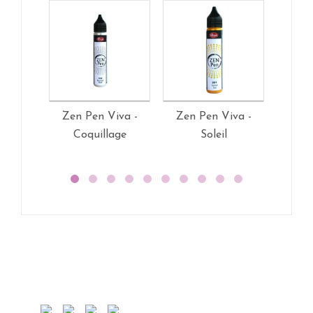
Zen Pen Viva -
Zen Pen Viva -
Zen 
Coquillage
Soleil
N