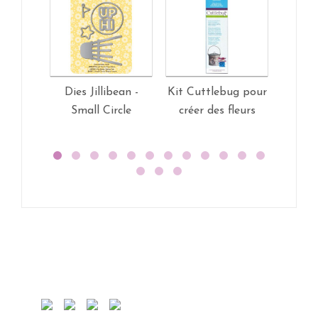
Dies Jillibean -
Kit Cuttlebug pour
Dies 
Small Circle
créer des fleurs
Eve