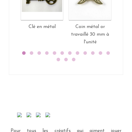
Clé en métal
Coin métal or
Coin m
travaillé 30 mm à
art d
l'unité
Pour tous les créatifs qui aiment jouer