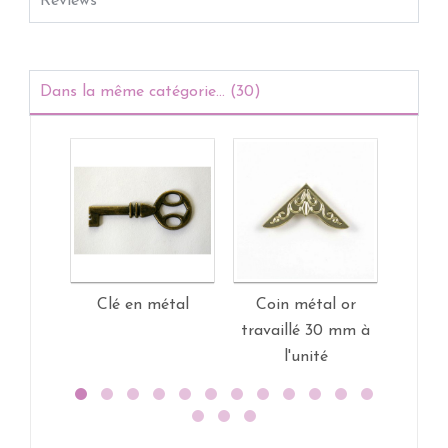
Reviews
Dans la même catégorie... (30)
Clé en métal
Coin métal or
Coin m
travaillé 30 mm à
art d
l'unité