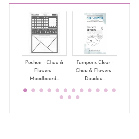
Pochoir - Chou &
Tampons Clear -
Tamp
Flowers -
Chou & Flowers -
Chou 
Moodboard...
Doudou...
D