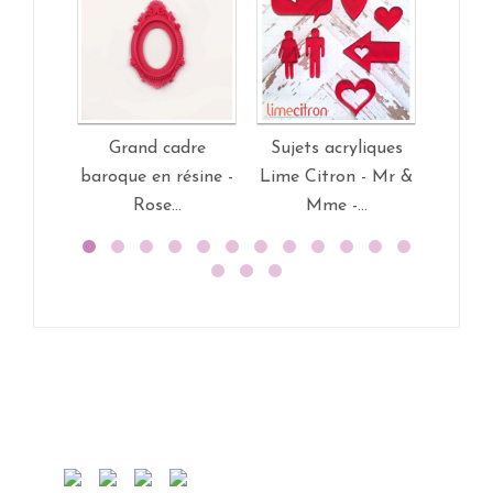
Grand cadre
Sujets acryliques
Tag
baroque en résine -
Lime Citron - Mr &
Swirlc
Rose...
Mme -...