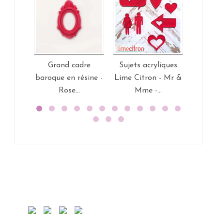
Grand cadre
Sujets acryliques
Tag
baroque en résine -
Lime Citron - Mr &
Swirlc
Rose...
Mme -...