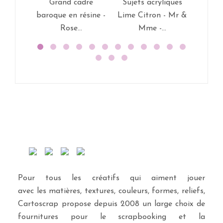
Grand cadre
Sujets acryliques
Tag
baroque en résine -
Lime Citron - Mr &
Swirlc
Rose...
Mme -...
Pour tous les créatifs qui aiment jouer
avec les matières, textures, couleurs, formes, reliefs,
Cartoscrap propose depuis 2008 un large choix de
fournitures pour le scrapbooking et la