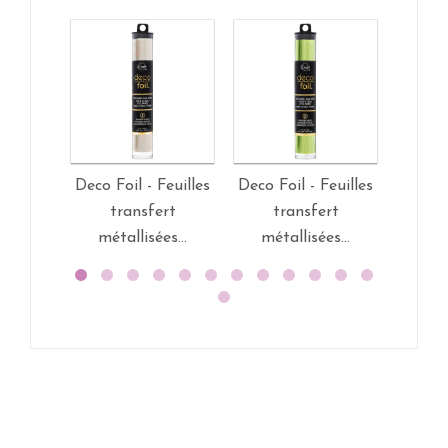
Deco Foil - Feuilles
Deco Foil - Feuilles
Deco F
transfert
transfert
t
métallisées...
métallisées...
mét