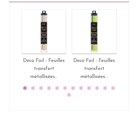
Deco Foil - Feuilles
Deco Foil - Feuilles
Deco F
transfert
transfert
t
métallisées...
métallisées...
mét