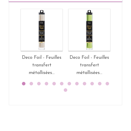
Deco Foil - Feuilles
Deco Foil - Feuilles
Deco F
transfert
transfert
t
métallisées...
métallisées...
mét