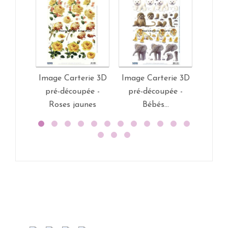
Image Carterie 3D
Image Carterie 3D
Image
pré-découpée -
pré-découpée -
- Myl
Roses jaunes
Bébés...