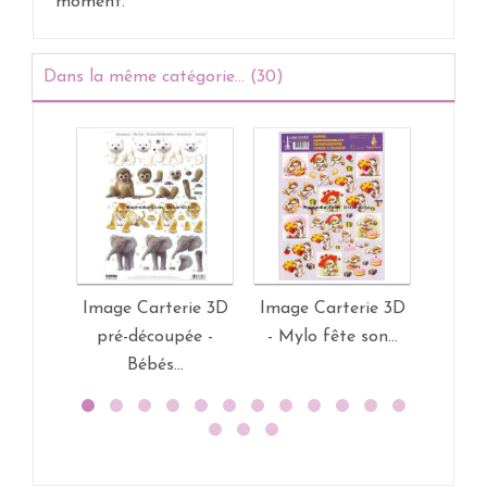
moment.
Dans la même catégorie... (30)
Image Carterie 3D
Image Carterie 3D
Image
pré-découpée -
- Mylo fête son...
- P
Bébés...
mul