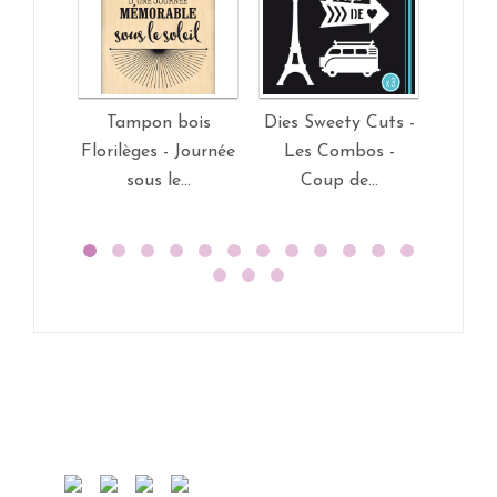
Tampon bois
Dies Sweety Cuts -
Tam
Florilèges - Journée
Les Combos -
Fl
sous le...
Coup de...
Aut