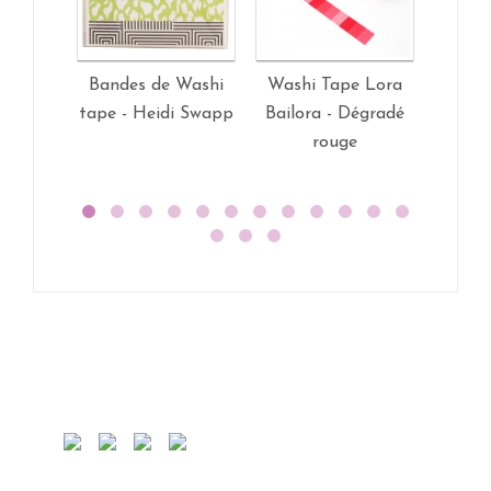
Bandes de Washi
Washi Tape Lora
Washi
tape - Heidi Swapp
Bailora - Dégradé
Bailo
rouge