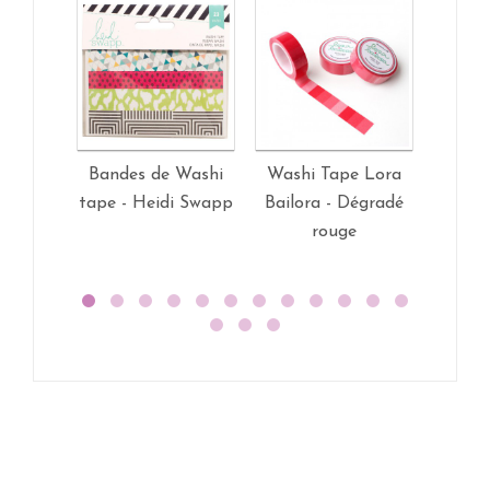
Bandes de Washi
Washi Tape Lora
Washi
tape - Heidi Swapp
Bailora - Dégradé
Bailo
rouge