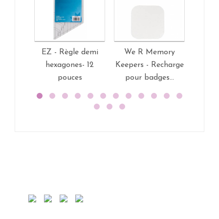
EZ - Règle demi
We R Memory
Bow Lo
hexagones- 12
Keepers - Recharge
pouces
pour badges...