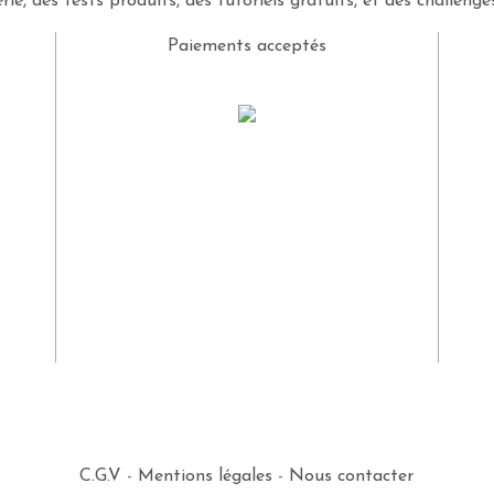
rie, des tests produits, des tutoriels gratuits, et des challeng
Paiements acceptés
C.G.V
-
Mentions légales
-
Nous contacter